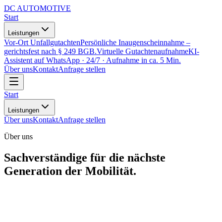
DC
AUTOMOTIVE
Start
Leistungen
Vor-Ort Unfallgutachten
Persönliche Inaugenscheinnahme –
gerichtsfest nach § 249 BGB.
Virtuelle Gutachtenaufnahme
KI-
Assistent auf WhatsApp · 24/7 · Aufnahme in ca. 5 Min.
Über uns
Kontakt
Anfrage stellen
Start
Leistungen
Über uns
Kontakt
Anfrage stellen
Über uns
Sachverständige für die nächste
Generation der Mobilität.