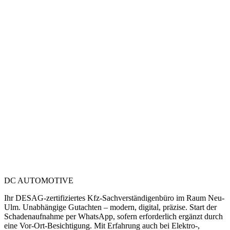
Erfahren
Sicher unterwegs in allen modernen Fahrzeuggenerationen – vom
Verbrenner bis zum vernetzten EV.
Hybrid
Start virtuell per WhatsApp – sofern erforderlich ergänzt durch eine
Vor-Ort-Besichtigung.
Unabhängig
Herstellerneutral und transparent – im Sinne unserer Kunden.
DC
AUTOMOTIVE
Ihr DESAG-zertifiziertes Kfz-Sachverständigenbüro im Raum Neu-
Ulm. Unabhängige Gutachten – modern, digital, präzise. Start der
Schadenaufnahme per WhatsApp, sofern erforderlich ergänzt durch
eine Vor-Ort-Besichtigung. Mit Erfahrung auch bei Elektro-,